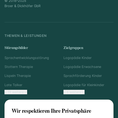
© 2016–2026
Broer & Dickhöfer GbR
THEMEN & LEISTUNGEN
Störungsbilder
Zielgruppen
Sprachentwicklungsstörung
Logopädie Kinder
Stottern Therapie
Logopädie Erwachsene
Lispeln Therapie
Sprachförderung Kinder
Late Talker
Logopädie für Kleinkinder
+ 19 weitere
+ 6 weitere
Regionale Logopädie
Wissenswertes
Wir respektieren Ihre Privatsphäre
Logopädie Dortmund
Logopädie Rezept